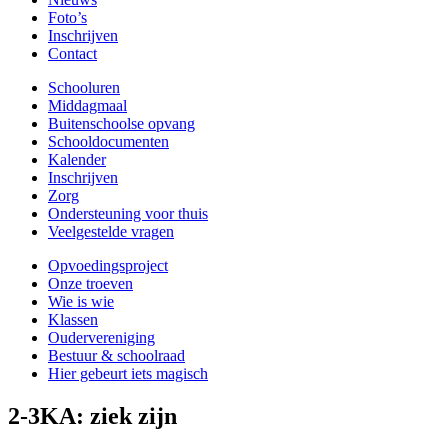
Foto’s
Inschrijven
Contact
Schooluren
Middagmaal
Buitenschoolse opvang
Schooldocumenten
Kalender
Inschrijven
Zorg
Ondersteuning voor thuis
Veelgestelde vragen
Opvoedingsproject
Onze troeven
Wie is wie
Klassen
Oudervereniging
Bestuur & schoolraad
Hier gebeurt iets magisch
2-3KA: ziek zijn